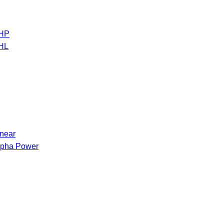
 HP
 HL
inear
Alpha Power