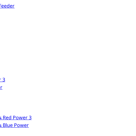
Feeder
r 3
er
่น Red Power 3
่น Blue Power