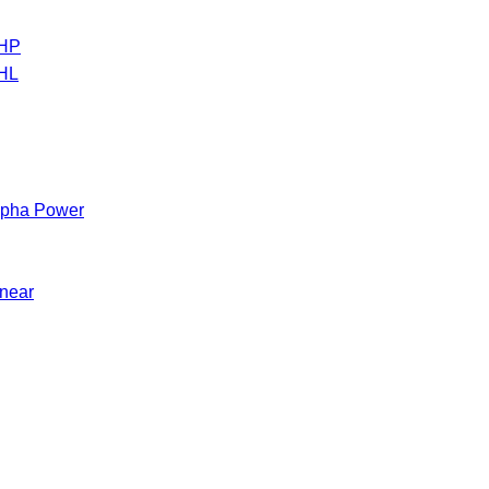
 HP
 HL
Alpha Power
inear