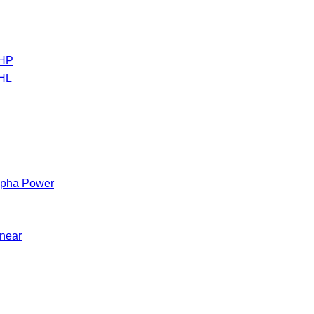
 HP
 HL
Alpha Power
inear