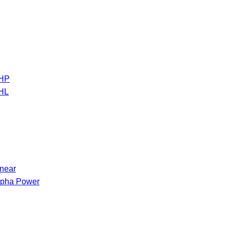
 HP
 HL
inear
Alpha Power