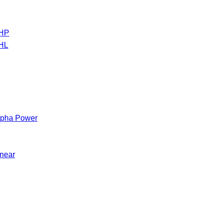
 HP
 HL
Alpha Power
inear