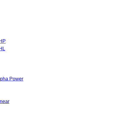
 HP
 HL
Alpha Power
inear