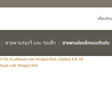
เกี่ยวกับ
/
สายพานร่องวี และ ร่องลึก
/
สายพานร่องลึกแบบติดกัน