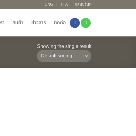
ENG
THA
กลุ่มบริษัท
เรา
สินค้า
ข่าวสาร
ติดต่อ
Showing the single result