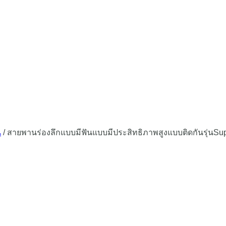
น
/
สายพานร่องลึกแบบมีฟันแบบมีประสิทธิภาพสูงแบบติดกันรุ่นSu