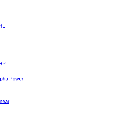
 HL
 HP
Alpha Power
inear